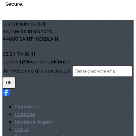
Secure.
Les Enfants du Bal
44, rue de la Blanche
44800 SAINT-HERBLAIN
06 24 74 18 41
contact@lesenfantsdubal.fr
Je m'abonne à la newsletter
OK
Plan du site
Licences
Mentions légales
CGUV