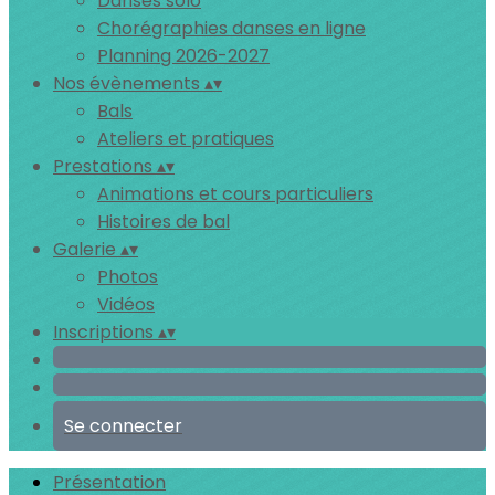
Danses solo
Chorégraphies danses en ligne
Planning 2026-2027
Nos évènements
▴
▾
Bals
Ateliers et pratiques
Prestations
▴
▾
Animations et cours particuliers
Histoires de bal
Galerie
▴
▾
Photos
Vidéos
Inscriptions
▴
▾
Se connecter
Présentation