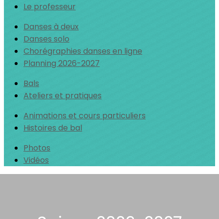
Le professeur
Danses à deux
Danses solo
Chorégraphies danses en ligne
Planning 2026-2027
Bals
Ateliers et pratiques
Animations et cours particuliers
Histoires de bal
Photos
Vidéos