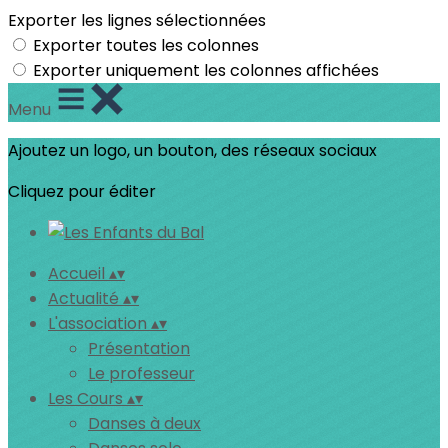
Exporter les lignes sélectionnées
Exporter toutes les colonnes
Exporter uniquement les colonnes affichées
Menu
Ajoutez un logo, un bouton, des réseaux sociaux
Cliquez pour éditer
Accueil
▴
▾
Actualité
▴
▾
L'association
▴
▾
Présentation
Le professeur
Les Cours
▴
▾
Danses à deux