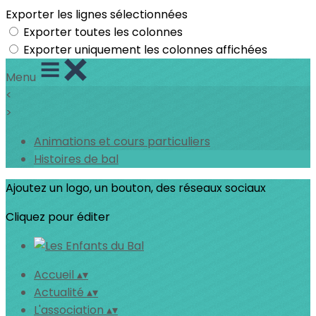
Exporter les lignes sélectionnées
Exporter toutes les colonnes
Exporter uniquement les colonnes affichées
Menu
<
>
Animations et cours particuliers
Histoires de bal
Ajoutez un logo, un bouton, des réseaux sociaux
Cliquez pour éditer
Accueil
▴
▾
Actualité
▴
▾
L'association
▴
▾